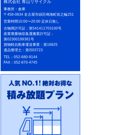
株式会社 青山リサイクル
事務所・倉庫
〒458-0834 名古屋市緑区鳴海町前之輪251
営業時間10:00〜20:00 定休日無し
古物商許可証：第541411703100号
産業廃棄物収集運搬業許可証：
第02300199381号
貨物軽自動車運送事業：第16825
遺品整理士：第IS03723
TEL：052-680-9144
FAX：052-870-4745