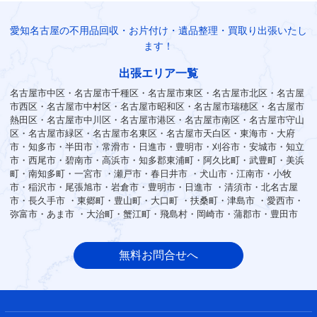
愛知名古屋の不用品回収・お片付け・遺品整理・買取り出張いたし
ます！
出張エリア一覧
名古屋市中区・名古屋市千種区・名古屋市東区・名古屋市北区・名古屋
市西区・名古屋市中村区・名古屋市昭和区・名古屋市瑞穂区・名古屋市
熱田区・名古屋市中川区・名古屋市港区・名古屋市南区・名古屋市守山
区・名古屋市緑区・名古屋市名東区・名古屋市天白区・東海市・大府
市・知多市・半田市・常滑市・日進市・豊明市・刈谷市・安城市・知立
市・西尾市・碧南市・高浜市・知多郡東浦町・阿久比町・武豊町・美浜
町・南知多町・一宮市 ・瀬戸市・春日井市 ・犬山市・江南市・小牧
市・稲沢市・尾張旭市・岩倉市・豊明市・日進市 ・清須市・北名古屋
市・長久手市 ・東郷町・豊山町・大口町 ・扶桑町・津島市 ・愛西市・
弥富市・あま市 ・大治町・蟹江町・飛島村・岡崎市・蒲郡市・豊田市
無料お問合せへ