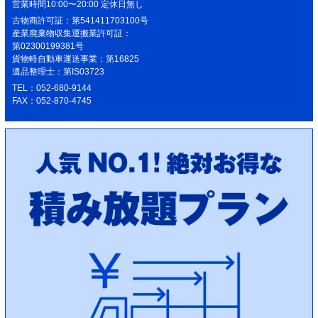
営業時間10:00〜20:00 定休日無し
古物商許可証：第541411703100号
産業廃棄物収集運搬業許可証：
第02300199381号
貨物軽自動車運送事業：第16825
遺品整理士：第IS03723
TEL：052-680-9144
FAX：052-870-4745